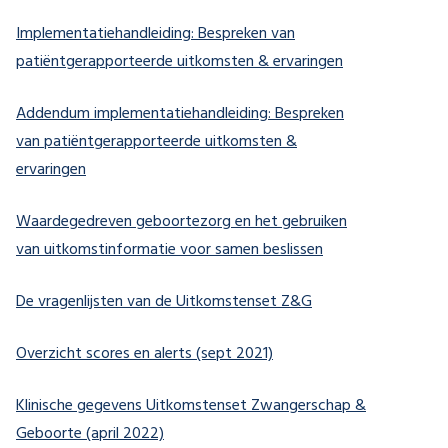
Implementatiehandleiding: Bespreken van
(opent in nieuw
patiëntgerapporteerde uitkomsten & ervaringen
Addendum implementatiehandleiding: Bespreken
van patiëntgerapporteerde uitkomsten &
(opent in nieuw tabblad)
ervaringen
Waardegedreven geboortezorg en het gebruiken
(opent in nieuw ta
van uitkomstinformatie voor samen beslissen
(opent in nieuw tab
De vragenlijsten van de Uitkomstenset Z&G
(opent in nieuw tabblad)
Overzicht scores en alerts (sept 2021)
Klinische gegevens Uitkomstenset Zwangerschap &
(opent in nieuw tabblad)
Geboorte (april 2022)