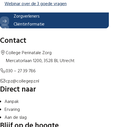
(opent in nieuw tabblad)
Webinar over de 3 goede vragen
Zorgverleners
Cliëntinformatie
Contact
College Perinatale Zorg
Mercatorlaan 1200, 3528 BL Utrecht
030 – 27 39 786
cpz@collegepz.nl
Direct naar
Aanpak
Ervaring
Aan de slag
Blijf op de hoogte